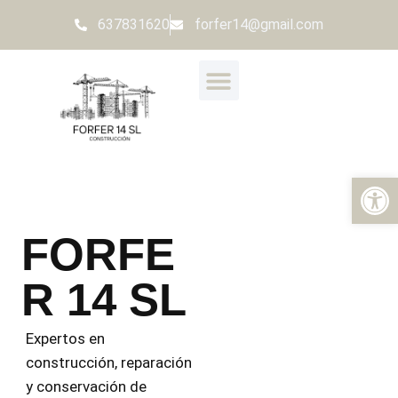
637831620
forfer14@gmail.com
Open
FORFE
R 14 SL
Expertos en
construcción, reparación
y conservación de