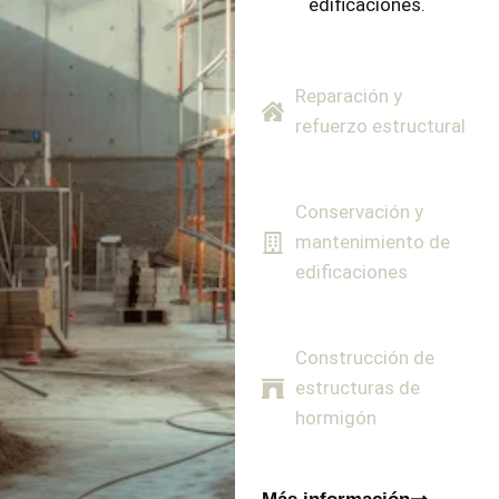
edificaciones.
Reparación y
refuerzo estructural
Conservación y
mantenimiento de
edificaciones
Construcción de
estructuras de
hormigón